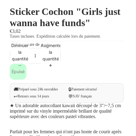
Sticker Cochon "Girls just
wanna have funds"
€3,02
Taxes incluses. Expédition calculée lors du paiement.
En rupture de stock
Diminuer
Augmenter
la
la
quantité
quantité
Épuisé
🚚
🔒
Préparé sous 24h ouvrables
Paiement sécurisé
↩️
💬
Retours sous 14 jours
SAV français
★ Un adorable autocollant kawaii découpé de 3"/~7,5 cm
imprimé sur du vinyle imperméable brillant de qualité
supérieure avec des couleurs pastel vibrantes.
Parfait pour les femmes qui n'ont pas honte de courir après