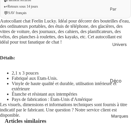
🔒
↩️
Retours sous 14 jours
Par
💬
SAV français
budget
Autocollant chat Feelin Lucky. Idéal pour décorer des bouteilles d'eau,
Moins
des ordinateurs portables, des étuis de téléphone, des glacières, des
vitres de voiture, des journaux, des cahiers, des planificateurs, des
de 20 €
vélos, des planches à roulettes, des kayaks, etc. Cet autocollant est
0 € – 50
idéal pour tout fanatique de chat !
Univers
€
Détails:
Plus de
50 €
2,1 x 3 pouces
Fabriqué aux Etats-Unis.
Déco
Par
Vinyle de haute qualité et durable, utilisation intérieure et
occasion
extérieure
Maison
Étanche et résistant aux intempéries
Cadeau
Pays de fabrication : États-Unis d'Amérique
Mode
x
Les visuels, dimensions et informations techniques sont fournis à titre
Bien-
indicatif par le fabricant. Une question ? Notre service client est
originau
disponible.
Marques
être
x
Articles similaires
Bureau
Cadeau