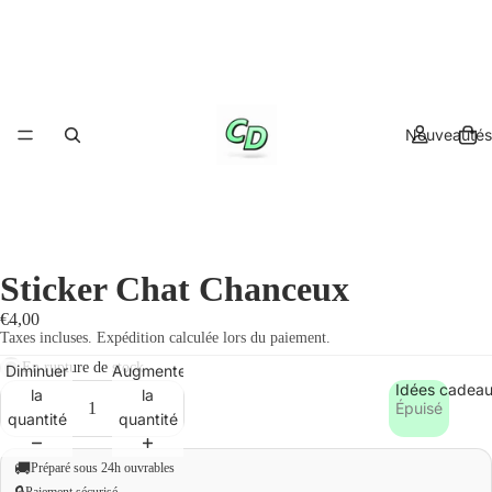
Nouveautés
Sticker Chat Chanceux
€4,00
Taxes incluses. Expédition calculée lors du paiement.
En rupture de stock
Diminuer
Augmenter
Idées cadea
la
la
Épuisé
quantité
quantité
🚚
Préparé sous 24h ouvrables
Paiement sécurisé