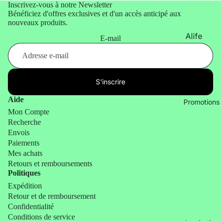
&
Inscrivez-vous à notre Newsletter
x design
Bénéficiez d'offres exclusives et d'un accès anticipé aux
Lifestyle
nouveaux produits.
Cadeau
Animaux
Alife
x
E-mail
Design
humour
Atelier
Cadeau
Pierre
x de
S'inscrire
Noël
Balvi
Aide
Promotions
Billy
Mon Compte
Brown
Recherche
Envois
Bitten
Paiements
Mes achats
Blvck
Retours et remboursements
Paris
Politiques
by Vivi.
Expédition
Retour et de remboursement
CGB
Confidentialité
Giftware
Conditions de service