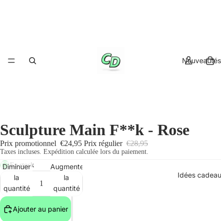
Nouveautés
Sculpture Main F**k - Rose
Prix promotionnel
€24,95
Prix régulier
€28,95
Taxes incluses. Expédition calculée lors du paiement.
En stock
Diminuer
Augmenter
Idées cadea
la
la
quantité
quantité
Ajouter au panier