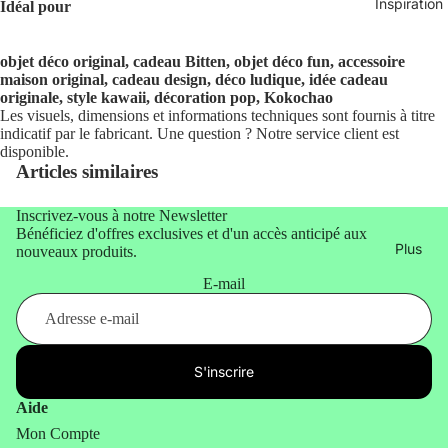
Inspiration
Idéal pour
Diminut
o Cielo
objet déco original, cadeau Bitten, objet déco fun, accessoire
DOIY
maison original, cadeau design, déco ludique, idée cadeau
Design
originale, style kawaii, décoration pop, Kokochao
Les visuels, dimensions et informations techniques sont fournis à titre
Don
indicatif par le fabricant. Une question ? Notre service client est
disponible.
Fisher
Articles similaires
Eleanor
Bowmer
Inscrivez-vous à notre Newsletter
Bénéficiez d'offres exclusives et d'un accès anticipé aux
Gilde
Plus
nouveaux produits.
Handwe
E-mail
rk
Macran
der
S'inscrire
Goodnig
ht Light
Aide
Mon Compte
Hachim