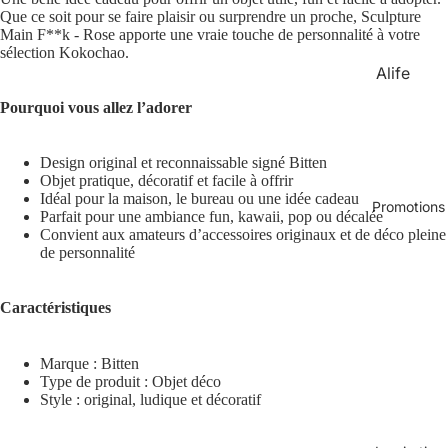
&
Que ce soit pour se faire plaisir ou surprendre un proche, Sculpture
x design
Lifestyle
Main F**k - Rose apporte une vraie touche de personnalité à votre
Cadeau
sélection Kokochao.
Animaux
Alife
x
Design
humour
Pourquoi vous allez l’adorer
Atelier
Cadeau
Pierre
x de
Design original et reconnaissable signé Bitten
Objet pratique, décoratif et facile à offrir
Noël
Balvi
Idéal pour la maison, le bureau ou une idée cadeau
Promotions
Parfait pour une ambiance fun, kawaii, pop ou décalée
Billy
Convient aux amateurs d’accessoires originaux et de déco pleine
Brown
de personnalité
Bitten
Caractéristiques
Blvck
Paris
Marque : Bitten
by Vivi.
Type de produit : Objet déco
Style : original, ludique et décoratif
CGB
Giftware