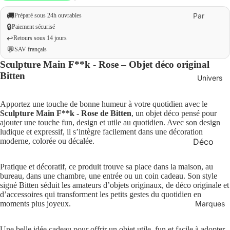
🚚
Par
Préparé sous 24h ouvrables
🔒
Paiement sécurisé
budget
↩️
Retours sous 14 jours
Moins
💬
SAV français
de 20 €
Sculpture Main F**k - Rose – Objet déco original
0 € – 50
Bitten
Univers
€
Plus de
Apportez une touche de bonne humeur à votre quotidien avec le
Sculpture Main F**k - Rose de Bitten
, un objet déco pensé pour
50 €
ajouter une touche fun, design et utile au quotidien. Avec son design
ludique et expressif, il s’intègre facilement dans une décoration
moderne, colorée ou décalée.
Déco
Par
occasion
Maison
Pratique et décoratif, ce produit trouve sa place dans la maison, au
Cadeau
Mode
bureau, dans une chambre, une entrée ou un coin cadeau. Son style
x
signé Bitten séduit les amateurs d’objets originaux, de déco originale et
Bien-
d’accessoires qui transforment les petits gestes du quotidien en
originau
moments plus joyeux.
Marques
être
x
Bureau
Cadeau
Une belle idée cadeau pour offrir un objet utile, fun et facile à adopter.