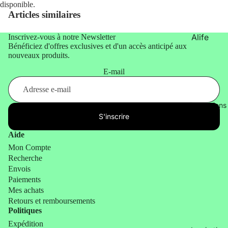
disponible.
&
x design
Articles similaires
Lifestyle
Cadeau
Animaux
Alife
Inscrivez-vous à notre Newsletter
x
Bénéficiez d'offres exclusives et d'un accès anticipé aux
Design
humour
nouveaux produits.
Atelier
Cadeau
E-mail
Pierre
x de
Noël
Balvi
Promotions
Billy
S'inscrire
Brown
Aide
Bitten
Mon Compte
Recherche
Blvck
Envois
Paris
Paiements
by Vivi.
Mes achats
Retours et remboursements
CGB
Politiques
Giftware
Expédition