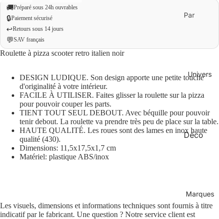
🚚
Préparé sous 24h ouvrables
Par
🔒
Paiement sécurisé
budget
↩️
Retours sous 14 jours
💬
SAV français
Moins
Roulette à pizza scooter retro italien noir
de 20 €
0 € – 50
Univers
DESIGN LUDIQUE. Son design apporte une petite touche
€
d'originalité à votre intérieur.
FACILE À UTILISER. Faites glisser la roulette sur la pizza
Plus de
pour pouvoir couper les parts.
50 €
TIENT TOUT SEUL DEBOUT. Avec béquille pour pouvoir
tenir debout. La roulette va prendre très peu de place sur la table.
HAUTE QUALITÉ. Les roues sont des lames en inox haute
Déco
Par
qualité (430).
occasion
Dimensions: 11,5x17,5x1,7 cm
Maison
Matériel: plastique ABS/inox
Cadeau
Mode
x
Bien-
originau
Marques
être
x
Les visuels, dimensions et informations techniques sont fournis à titre
Bureau
indicatif par le fabricant. Une question ? Notre service client est
Cadeau