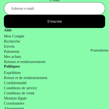
&
x design
Lifestyle
Cadeau
Animaux
Alife
x
S'inscrire
Design
humour
Aide
Atelier
Cadeau
Mon Compte
Pierre
x de
Recherche
Noël
Balvi
Envois
Promotions
Paiements
Billy
Mes achats
Brown
Retours et remboursements
Politiques
Bitten
Expédition
Blvck
Retour et de remboursement
Paris
Confidentialité
Conditions de service
by Vivi.
Conditions de vente
CGB
Mention légale
Coordonnées
Giftware
Abonnement