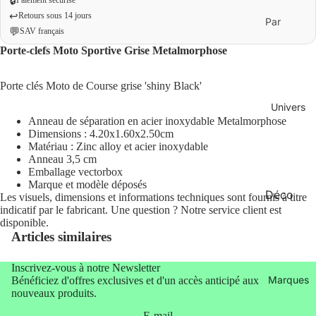
🔒
↩️
Retours sous 14 jours
Par
💬
SAV français
budget
Porte-clefs Moto Sportive Grise Metalmorphose
Moins
de 20 €
Porte clés Moto de Course grise 'shiny Black'
0 € – 50
Univers
€
Anneau de séparation en acier inoxydable Metalmorphose
Dimensions : 4.20x1.60x2.50cm
Plus de
Matériau : Zinc alloy et acier inoxydable
50 €
Anneau 3,5 cm
Emballage vectorbox
Marque et modèle déposés
Déco
re
Par
Les visuels, dimensions et informations techniques sont fournis à titre
indicatif par le fabricant. Une question ? Notre service client est
a
occasion
Maison
disponible.
déo
Cadeau
Articles similaires
Mode
x
Bien-
Inscrivez-vous à notre Newsletter
originau
Marques
Bénéficiez d'offres exclusives et d'un accès anticipé aux
être
x
nouveaux produits.
Bureau
Cadeau
E-mail