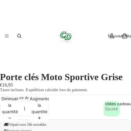
Nouveautés
Porte clés Moto Sportive Grise
€16,95
Taxes incluses. Expédition calculée lors du paiement.
En rupture de stock
Diminuer
Augmenter
Idées cadea
la
la
Épuisé
quantité
quantité
🚚
Préparé sous 24h ouvrables
Paiement sécurisé