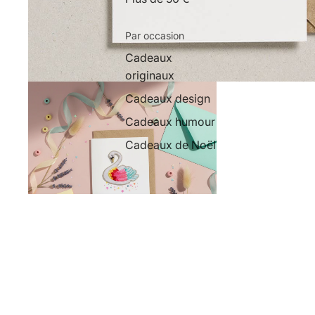
Par occasion
Cadeaux
originaux
Cadeaux design
Cadeaux humour
Cadeaux de Noël
Articles similaires
Inscrivez-vous à notre Newsletter