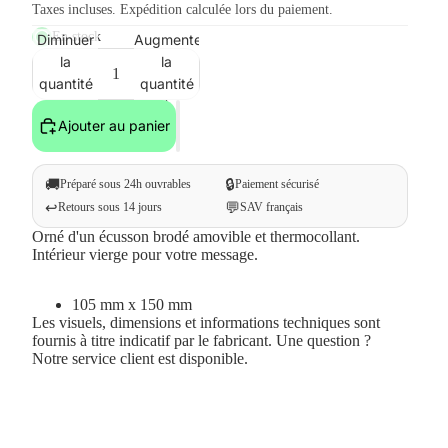
Taxes incluses. Expédition calculée lors du paiement.
En stock
Diminuer
Augmenter
la
la
quantité
quantité
Ajouter au panier
🚚
🔒
Préparé sous 24h ouvrables
Paiement sécurisé
↩️
💬
Retours sous 14 jours
SAV français
Orné d'un écusson brodé amovible et thermocollant.
Intérieur vierge pour votre message.
105 mm x 150 mm
Les visuels, dimensions et informations techniques sont
fournis à titre indicatif par le fabricant. Une question ?
Notre service client est disponible.