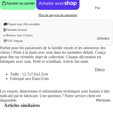
Ajouter au panier
Par
budget
Plus de moyens de paiement
Moins
🚚
Préparé sous 24h ouvrables
de 20 €
🔒
Paiement sécurisé
↩️
Retours sous 14 jours
0 € – 50
Univers
💬
SAV français
€
Parfait pour les passionnés de la famille royale et les amoureux des
Plus de
chiens ! Peint à la main avec soin dans les moindres détails. Conçu
50 €
pour être un véritable objet de collection. Chaque décoration est
fabriquée avec soin. Perlé et scintillant. Article fait main
Déco
Par
Taille : 12.7x7.6x2,5cm
occasion
Maison
Fabriqué aux États-Unis
Cadeau
Mode
x
Les visuels, dimensions et informations techniques sont fournis à titre
Bien-
indicatif par le fabricant. Une question ? Notre service client est
originau
Marques
disponible.
être
x
Articles similaires
Bureau
Cadeau