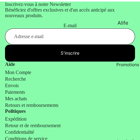
&
Inscrivez-vous à notre Newsletter
x design
Bénéficiez d'offres exclusives et d'un accès anticipé aux
Lifestyle
nouveaux produits.
Cadeau
Animaux
Alife
x
E-mail
Design
humour
Atelier
Cadeau
Pierre
x de
S'inscrire
Noël
Balvi
Aide
Promotions
Billy
Mon Compte
Brown
Recherche
Envois
Bitten
Paiements
Blvck
Mes achats
Retours et remboursements
Paris
Politiques
by Vivi.
Expédition
Retour et de remboursement
CGB
Confidentialité
Giftware
Conditions de service